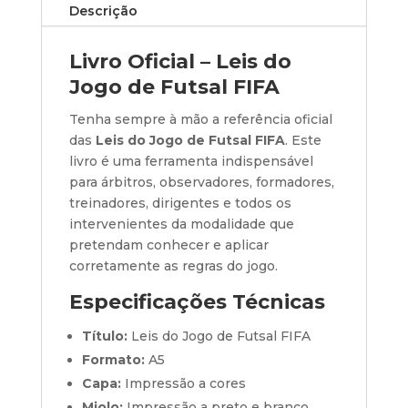
Futsal
Descrição
A5
Livro Oficial – Leis do
Jogo de Futsal FIFA
Tenha sempre à mão a referência oficial
das
Leis do Jogo de Futsal FIFA
. Este
livro é uma ferramenta indispensável
para árbitros, observadores, formadores,
treinadores, dirigentes e todos os
intervenientes da modalidade que
pretendam conhecer e aplicar
corretamente as regras do jogo.
Especificações Técnicas
Título:
Leis do Jogo de Futsal FIFA
Formato:
A5
Capa:
Impressão a cores
Miolo:
Impressão a preto e branco