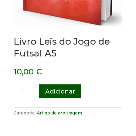
Livro Leis do Jogo de
Futsal A5
10,00
€
Quantidade
Adicionar
de
Livro
Leis
Categoria:
Artigo de arbitragem
do
Jogo
de