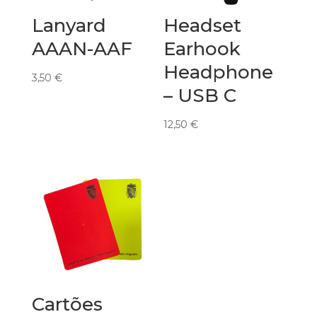
Lanyard
Headset
AAAN-AAF
Earhook
Headphone
3,50
€
– USB C
12,50
€
Cartões