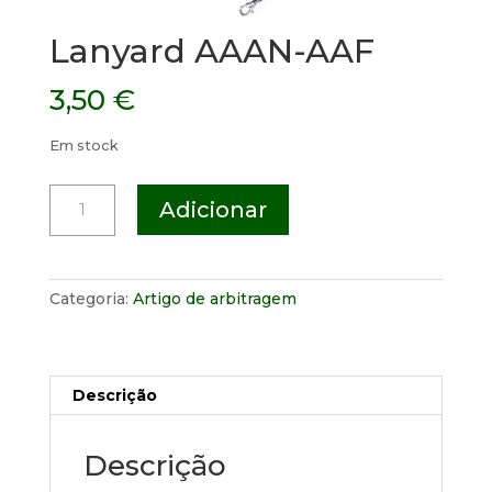
Lanyard AAAN-AAF
3,50
€
Em stock
Quantidade
Adicionar
de
Lanyard
AAAN-
AAF
Categoria:
Artigo de arbitragem
Descrição
Descrição