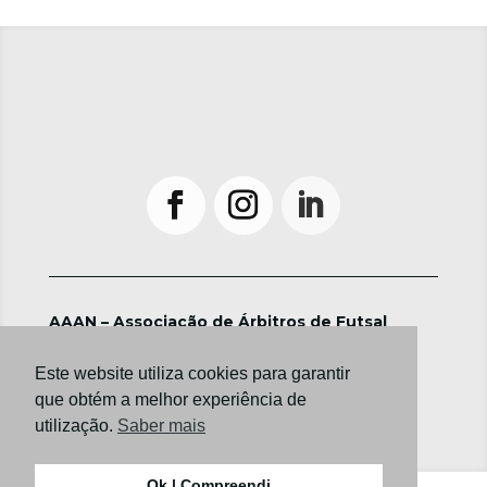
AAAN – Associação de Árbitros de Futsal
©2024 ― Todos os direitos reservados
Política de Privacidade e Termos de Utilização
Este website utiliza cookies para garantir
que obtém a melhor experiência de
utilização.
Saber mais
Ok | Compreendi