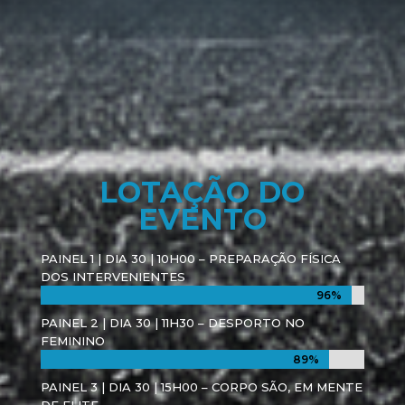
LOTAÇÃO DO
EVENTO
PAINEL 1 | DIA 30 | 10H00 – PREPARAÇÃO FÍSICA
DOS INTERVENIENTES
96%
96%
PAINEL 2 | DIA 30 | 11H30 – DESPORTO NO
FEMININO
89%
89%
PAINEL 3 | DIA 30 | 15H00 – CORPO SÃO, EM MENTE
DE ELITE