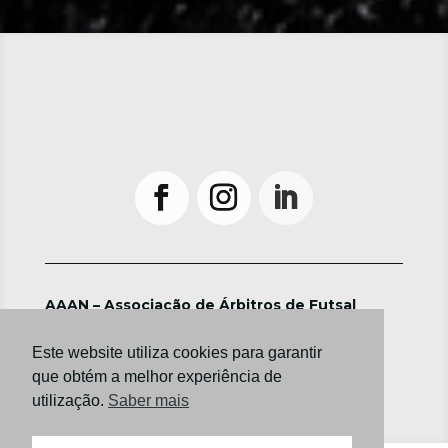
AAAN – Associação de Árbitros de Futsal
©2024 ― Todos os direitos reservados
Política de Privacidade e Termos de Utilização
Este website utiliza cookies para garantir
que obtém a melhor experiência de
utilização.
Saber mais