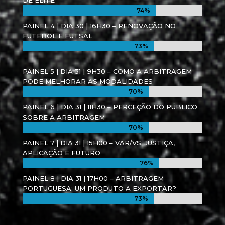
74%
74%
PAINEL 4 | DIA 30 | 16H30 – RENOVAÇÃO NO
FUTEBOL E FUTSAL
73%
73%
PAINEL 5 | DIA 31 | 9H30 – COMO A ARBITRAGEM
PODE MELHORAR AS MODALIDADES
70%
70%
PAINEL 6 | DIA 31 | 11H30 – PERCEÇÃO DO PÚBLICO
SOBRE A ARBITRAGEM
70%
70%
PAINEL 7 | DIA 31 | 15H00 – VAR/VS: JUSTIÇA,
APLICAÇÃO E FUTURO
76%
76%
PAINEL 8 | DIA 31 | 17H00 – ARBITRAGEM
PORTUGUESA: UM PRODUTO A EXPORTAR?
73%
73%