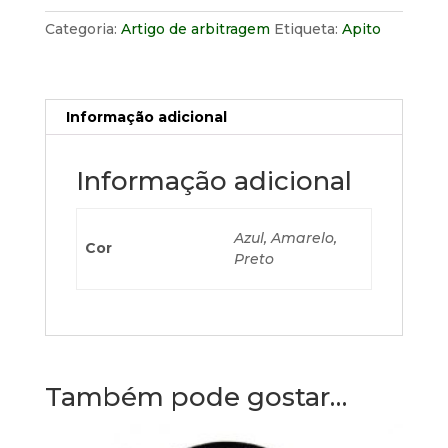
Fox
40
Categoria:
Artigo de arbitragem
Etiqueta:
Apito
Epik
CMG
-
Informação adicional
Vermelho
Informação adicional
Azul, Amarelo,
Cor
Preto
Também pode gostar…