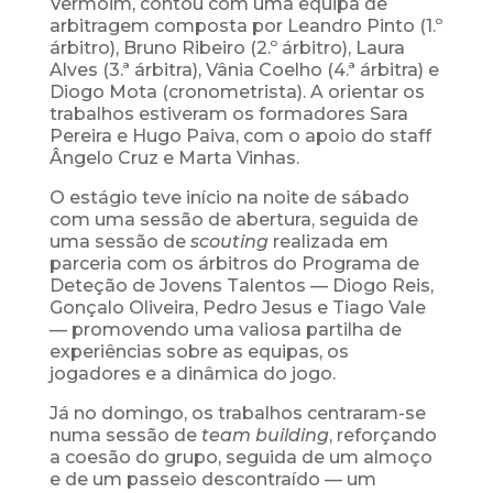
Vermoim, contou com uma equipa de
arbitragem composta por Leandro Pinto (1.º
árbitro), Bruno Ribeiro (2.º árbitro), Laura
Alves (3.ª árbitra), Vânia Coelho (4.ª árbitra) e
Diogo Mota (cronometrista). A orientar os
trabalhos estiveram os formadores Sara
Pereira e Hugo Paiva, com o apoio do staff
Ângelo Cruz e Marta Vinhas.
O estágio teve início na noite de sábado
com uma sessão de abertura, seguida de
uma sessão de
scouting
realizada em
parceria com os árbitros do Programa de
Deteção de Jovens Talentos — Diogo Reis,
Gonçalo Oliveira, Pedro Jesus e Tiago Vale
— promovendo uma valiosa partilha de
experiências sobre as equipas, os
jogadores e a dinâmica do jogo.
Já no domingo, os trabalhos centraram-se
numa sessão de
team building
, reforçando
a coesão do grupo, seguida de um almoço
e de um passeio descontraído — um