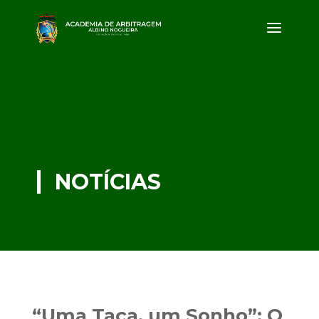
NOTÍCIAS
“Uma Taça, um Sonho”: O