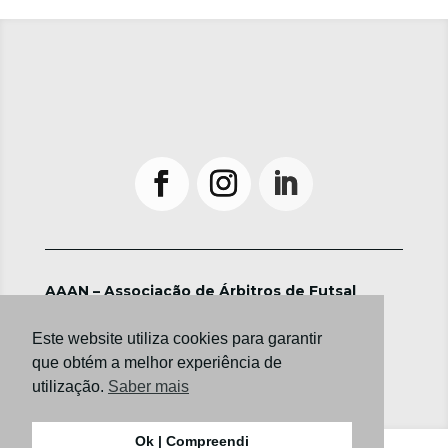
AAAN – Associação de Árbitros de Futsal
©2024 ― Todos os direitos reservados
Política de Privacidade e Termos de Utilização
Este website utiliza cookies para garantir
que obtém a melhor experiência de
utilização.
Saber mais
Ok | Compreendi